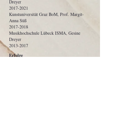
Dreyer
2017-2021
Kunstun
iversität Graz BoM, Prof. Margit-
Anna Süß
2017-2018
Musikhochschule Lübeck ISMA, Gesine
Dreyer
2013-2017
Erfolge
1. Preis
- Possehl-Musikwettbewerb Lübeck
(2019)
3. Preis
- International Harp Competition of
Szeged (2016)
1. Preis
- Bundeswettbewerb "Jugend
Musiziert" als Solistin und im Ensemble
(2017,2016,2014,2013)
Sonderpreis
'Verfemte Musik' - "Wespe"
(2017)
Sonderpreis
'Werk einer Komponistin' -
"Wespe" (2016)
Orchester