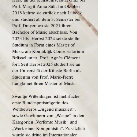
Prof. Margit-Anna Süß. Im Oktober
2018 kehrte sie zurück nach Lübeck
und studiert ab dem 3. Semester bei
Prof. Dreyer, wo sie 2021 ihren
Bachelor of Music abschloss. Von
2023 bis Herbst 2024 setzte sie ihr
Studium in Form eines Master of
Music am Koninklijk Conservatorium
Brüssel unter Prof. Agnès Clément
fort. Seit Herbst 2025 studiert sie an
der Universität der Künste Berlin als
Studentin von Prof. Marie-Pierre
Langlamet ihren Master of Music.
Swantje Wittenhagen ist mehrfache
erste Bundespreisträgerin des
Wettbewerbs „Jugend musiziert“,
sowie Gewinnern von „Wespe“ in den
Kategorien „Verfemte Musik“ und
„Werk einer Komponistin“. Zusätzlich
wurde sie dritte im Internationalen